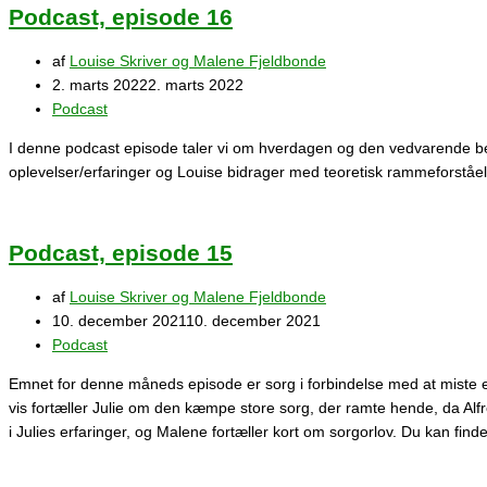
Podcast, episode 16
af
Louise Skriver og Malene Fjeldbonde
2. marts 2022
2. marts 2022
Podcast
I denne podcast episode taler vi om hverdagen og den vedvarende bela
oplevelser/erfaringer og Louise bidrager med teoretisk rammeforståel
Podcast, episode 15
af
Louise Skriver og Malene Fjeldbonde
10. december 2021
10. december 2021
Podcast
Emnet for denne måneds episode er sorg i forbindelse med at miste et 
vis fortæller Julie om den kæmpe store sorg, der ramte hende, da Alf
i Julies erfaringer, og Malene fortæller kort om sorgorlov. Du kan fi