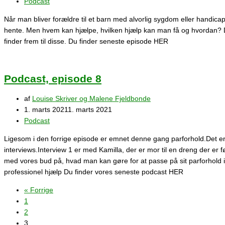
Podcast
Når man bliver forældre til et barn med alvorlig sygdom eller handica
hente. Men hvem kan hjælpe, hvilken hjælp kan man få og hvordan? D
finder frem til disse. Du finder seneste episode HER
Podcast, episode 8
af
Louise Skriver og Malene Fjeldbonde
1. marts 2021
1. marts 2021
Podcast
Ligesom i den forrige episode er emnet denne gang parforhold.Det er 
interviews.Interview 1 er med Kamilla, der er mor til en dreng der er 
med vores bud på, hvad man kan gøre for at passe på sit parforhold i 
professionel hjælp Du finder vores seneste podcast HER
« Forrige
1
2
3