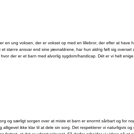
r en ung voksen, der er vokset op med en lillebror, der efter at have h
 større ansvar end sine jævnaldrene, har hun aldrig følt sig overset a
e, hvor der er et barn med alvorlig sygdom/handicap. Dét er vi helt eni
 og særligt sorgen over at miste et barn er enormt sårbart og for nogl
alligevel ikke klar til at dele sin sorg. Det respekterer vi naturligvis 