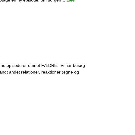
at optage en ny episode, om sorgen…
Læs
 I denne episode er emnet FÆDRE. Vi har besøg
andt andet relationer, reaktioner (egne og