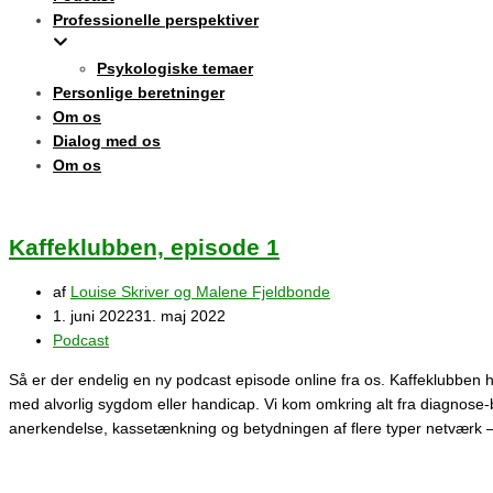
Professionelle perspektiver
Psykologiske temaer
Personlige beretninger
Om os
Dialog med os
Om os
Kaffeklubben, episode 1
af
Louise Skriver og Malene Fjeldbonde
1. juni 2022
31. maj 2022
Podcast
Så er der endelig en ny podcast episode online fra os. Kaffeklubben ha
med alvorlig sygdom eller handicap. Vi kom omkring alt fra diagnose
anerkendelse, kassetænkning og betydningen af flere typer netværk 