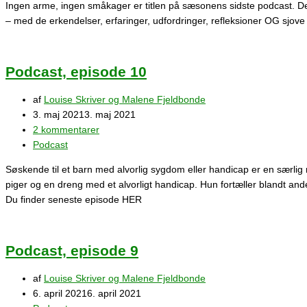
Ingen arme, ingen småkager er titlen på sæsonens sidste podcast. Den
– med de erkendelser, erfaringer, udfordringer, refleksioner OG sjove
Podcast, episode 10
af
Louise Skriver og Malene Fjeldbonde
3. maj 2021
3. maj 2021
2 kommentarer
Podcast
Søskende til et barn med alvorlig sygdom eller handicap er en særlig r
piger og en dreng med et alvorligt handicap. Hun fortæller blandt an
Du finder seneste episode HER
Podcast, episode 9
af
Louise Skriver og Malene Fjeldbonde
6. april 2021
6. april 2021