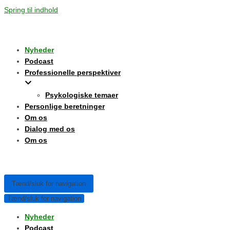
Spring til indhold
Nyheder
Podcast
Professionelle perspektiver
Psykologiske temaer
Personlige beretninger
Om os
Dialog med os
Om os
Tænd/sluk for navigation
Tænd/sluk for navigation
Nyheder
Podcast