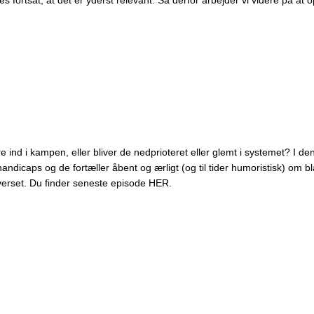
s fortsat, at det er yderst relevant. Så derfor arbejder vi videre på 
ere ind i kampen, eller bliver de nedprioteret eller glemt i systemet?
icaps og de fortæller åbent og ærligt (og til tider humoristisk) om bl
verset. Du finder seneste episode HER.