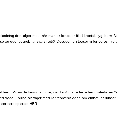
stning der følger med, når man er forælder til et kronisk sygt barn. 
se og eget begreb: ansvarstræt©. Desuden en teaser vi for vores nye t
barn. Vi havde besøg af Julie, der for 4 måneder siden mistede sin 2-år
red døde. Louise bidrager med lidt teoretisk viden om emnet, herunder 
nde seneste episode HER.