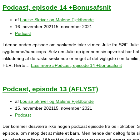
Podcast, episode 14 +Bonusafsnit
af
Louise Skriver og Malene Fjeldbonde
16. november 2021
15. november 2021
Podcast
I denne anden episode om søskende taler vi med Julie fra SØF. Julie e
sygdomme/handicaps. Selv om Julie op igennem sin opvækst har haft et
inkludering af de raske søskende er noget af det vigtigste i en famili
HER. Hørte…
Læs mere »
Podcast, episode 14 +Bonusafsnit
Podcast, episode 13 (AFLYST)
af
Louise Skriver og Malene Fjeldbonde
15. november 2021
15. november 2021
Podcast
Der kommer desværre ikke nogen podcast episode fra os i oktober. Sorg
episode, om netop det at miste et barn. Men hende der deltog følte sig 