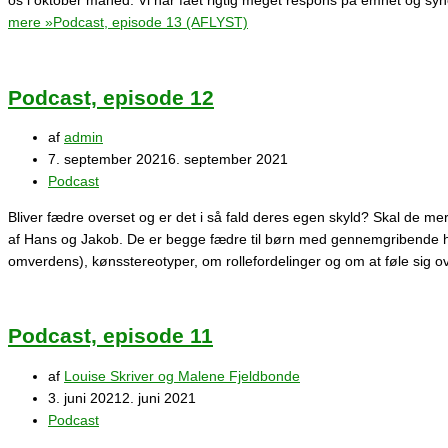
os i oktober måned. Vi har fået rigtig meget respons på emnet og syne
mere »
Podcast, episode 13 (AFLYST)
Podcast, episode 12
af
admin
7. september 2021
6. september 2021
Podcast
Bliver fædre overset og er det i så fald deres egen skyld? Skal de m
af Hans og Jakob. De er begge fædre til børn med gennemgribende hand
omverdens), kønsstereotyper, om rollefordelinger og om at føle sig o
Podcast, episode 11
af
Louise Skriver og Malene Fjeldbonde
3. juni 2021
2. juni 2021
Podcast