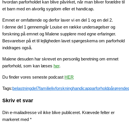
hvordan parforholdet kan blive påvirket, når man bliver forældre til
et barn med en alvorlig sygdom eller et handicap.
Emnet er omfattende og derfor laver vi en del 1 og en del 2.
I denne del 1 gennemgår Louise en række undersøgelser og
forskning på emnet og Malene supplere med egne erfaringer.
Besvarelser på et til lejligheden lavet spørgeskema om parforhold
inddrages også.
Malene desuden har skrevet en personlig beretning om emnet
parforhold, som kan læses
her
.
Du finder vores seneste podcast
HER
Tags:
belastning
del7
familieliv
forskning
handicap
parforhold
pårørende
Skriv et svar
Din e-mailadresse vil ikke blive publiceret.
Krævede felter er
markeret med
*