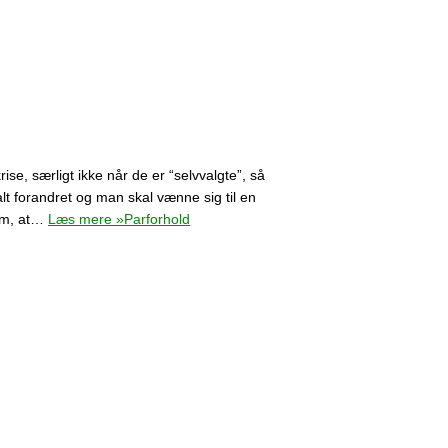
ise, særligt ikke når de er “selvvalgte”, så
lt forandret og man skal vænne sig til en
 om, at…
Læs mere »
Parforhold