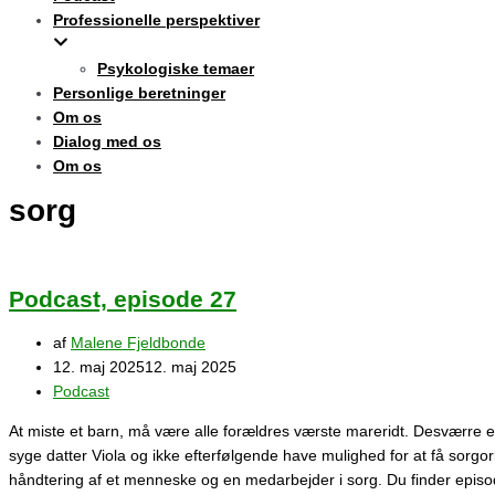
Professionelle perspektiver
Psykologiske temaer
Personlige beretninger
Om os
Dialog med os
Om os
sorg
Podcast, episode 27
af
Malene Fjeldbonde
12. maj 2025
12. maj 2025
Podcast
At miste et barn, må være alle forældres værste mareridt. Desværre et
syge datter Viola og ikke efterfølgende have mulighed for at få sorgor
håndtering af et menneske og en medarbejder i sorg. Du finder epis