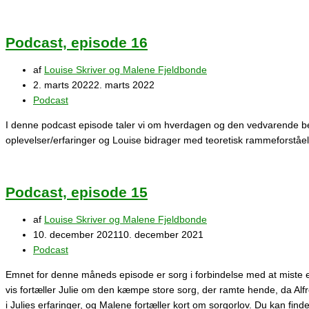
Podcast, episode 16
af
Louise Skriver og Malene Fjeldbonde
2. marts 2022
2. marts 2022
Podcast
I denne podcast episode taler vi om hverdagen og den vedvarende bela
oplevelser/erfaringer og Louise bidrager med teoretisk rammeforståel
Podcast, episode 15
af
Louise Skriver og Malene Fjeldbonde
10. december 2021
10. december 2021
Podcast
Emnet for denne måneds episode er sorg i forbindelse med at miste et 
vis fortæller Julie om den kæmpe store sorg, der ramte hende, da Alf
i Julies erfaringer, og Malene fortæller kort om sorgorlov. Du kan fi