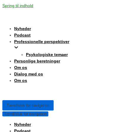
Spring til indhold
Nyheder
Podcast
Professionelle perspektiver
Psykologiske temaer
Personlige beretninger
Om os
Dialog med os
Om os
Tænd/sluk for navigation
Tænd/sluk for navigation
Nyheder
Podcast