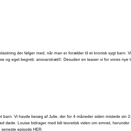
stning der følger med, når man er forælder til et kronisk sygt barn. 
se og eget begreb: ansvarstræt©. Desuden en teaser vi for vores nye t
barn. Vi havde besøg af Julie, der for 4 måneder siden mistede sin 2-år
red døde. Louise bidrager med lidt teoretisk viden om emnet, herunder 
nde seneste episode HER.