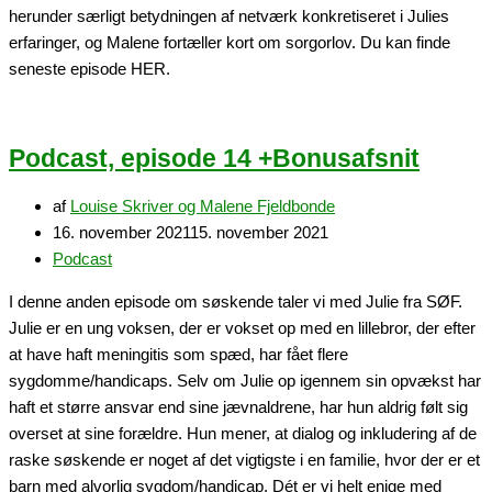
herunder særligt betydningen af netværk konkretiseret i Julies
erfaringer, og Malene fortæller kort om sorgorlov. Du kan finde
seneste episode HER.
Podcast, episode 14 +Bonusafsnit
af
Louise Skriver og Malene Fjeldbonde
16. november 2021
15. november 2021
Podcast
I denne anden episode om søskende taler vi med Julie fra SØF.
Julie er en ung voksen, der er vokset op med en lillebror, der efter
at have haft meningitis som spæd, har fået flere
sygdomme/handicaps. Selv om Julie op igennem sin opvækst har
haft et større ansvar end sine jævnaldrene, har hun aldrig følt sig
overset at sine forældre. Hun mener, at dialog og inkludering af de
raske søskende er noget af det vigtigste i en familie, hvor der er et
barn med alvorlig sygdom/handicap. Dét er vi helt enige med